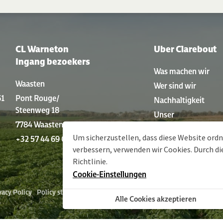
CL Warneton
Uber Clarebout
Ingang bezoekers
Was machen wir
Waasten
Wer sind wir
61
Pont Rouge/
Nachhaltigkeit
Steenweg 18
Unser
7784 Waasten
Produktionsverfahr
Um sicherzustellen, dass diese Website or
+32 57 44 69 01
Geschichte
verbessern, verwenden wir Cookies. Durch d
Richtlinie
.
Cookie-Einstellungen
vacy Policy
Policy statement
Sitemap
Allgemeine Geschäftsbedingun
Alle Cookies akzeptieren