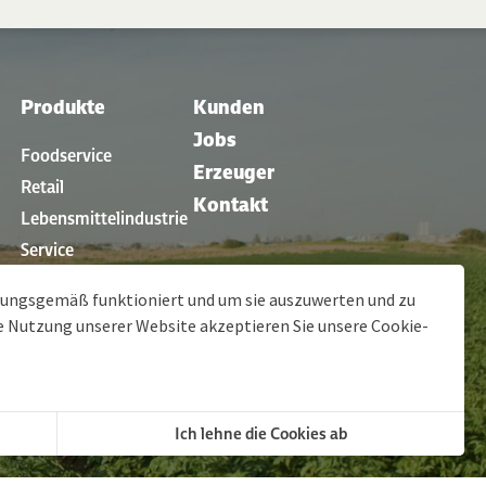
Produkte
Kunden
Jobs
Foodservice
Erzeuger
Retail
Kontakt
Lebensmittelindustrie
Service
en
Restaurants
dnungsgemäß funktioniert und um sie auszuwerten und zu
ie Nutzung unserer Website akzeptieren Sie unsere
Cookie-
gen
© 2026 Clarebout Potatoes
Site by
DigitalMind
Ich lehne die Cookies ab