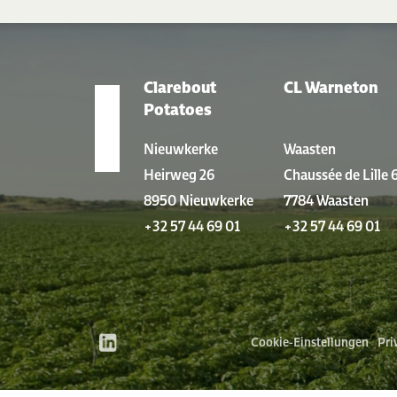
Clarebout
CL Warneton
STANDORTE
Potatoes
Nieuwkerke
Waasten
Heirweg 26
Chaussée de Lille 
8950 Nieuwkerke
7784 Waasten
+32 57 44 69 01
+32 57 44 69 01
Cookie-Einstellungen
Pri