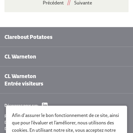
Précédent
Suivante
Clarebout Potatoes
CL Warneton
CL Warneton
Entrée visiteurs
Découvrez nous sur:
Afin d'assurer le bon fonctionnement de ce site, ainsi
Paramètres des cookies
Déclaration de confidentialité Clarebout
que pour l’évaluer et l’améliorer, nous utilisons des
Déclaration de la politique
cookies. En utilisant notre site, vous acceptez notre