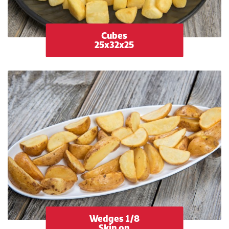
Cubes
25x32x25
Wedges 1/8
Skin on