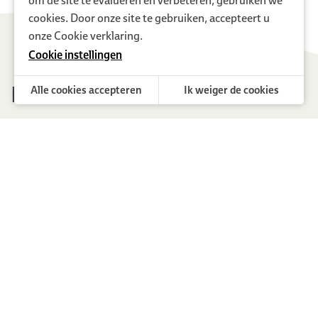
om de site te evalueren en verbeteren, gebruiken we
cookies. Door onze site te gebruiken, accepteert u
onze
Cookie verklaring.
Cookie instellingen
Nieuws
Alle cookies accepteren
Ik weiger de cookies
Cookievoorkeuren beheren
Functionele cookies
Zijn nodig om de website te gebruiken en kunnen
daarom niet worden uitgeschakeld.
Analytische cookies
Houden bezoeken en traffic bij, zodat we de
prestaties van onze site kunnen meten en verbeteren.
Social cookies
Zorgen voor een optimale wisselwerking met sociale
media zoals Facebook, Youtube, Twitter of
Instagram.