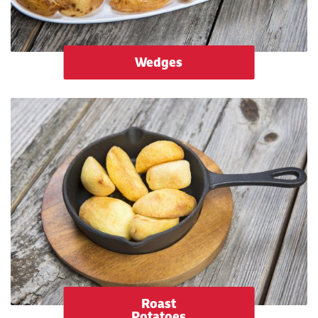
Wedges
Roast
Potatoes