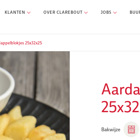
KLANTEN
OVER CLAREBOUT
JOBS
BUU
appelblokjes 25x32x25
Aarda
25x32
Bakwijze