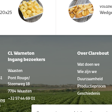
VOLGEN
x20x25
Wedg
CL Warneton
Over Clarebout
Ingang bezoekers
Wat doen we
Waasten
Wie zijn we
61
Pont Rouge/
Duurzaamheid
Steenweg 18
Productieproces
7784 Waasten
Geschiedenis
+32 57 44 69 01
ing
s