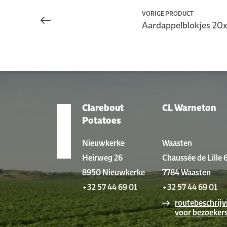
VORIGE PRODUCT
Aardappelblokjes 20
Clarebout
CL Warneton
VESTIGINGEN
Potatoes
Nieuwkerke
Waasten
Heirweg 26
Chaussée de Lille 
8950 Nieuwkerke
7784 Waasten
+32 57 44 69 01
+32 57 44 69 01
routebeschrijv
voor bezoeker