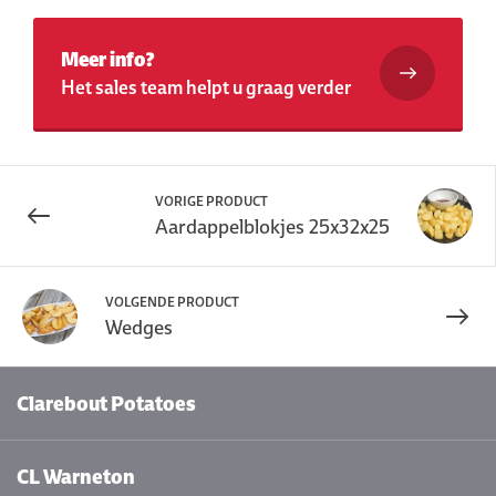
Meer info?
Het sales team helpt u graag verder
VORIGE PRODUCT
Aardappelblokjes 25x32x25
VOLGENDE PRODUCT
Wedges
Clarebout Potatoes
CL Warneton