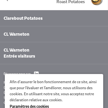
Roast Potatoes
Clarebout Potatoes
CL Warneton
CL Warneton
Entrée visiteurs
Découvrez nous sur:
Afin d'assurer le bon fonctionnement de ce site, ainsi
Paramètres des cookies
Déclaration de confidentialité Clarebout
que pour l’évaluer et l’améliorer, nous utilisons des
Déclaration de la politique
cookies. En utilisant notre site, vous acceptez notre
Sitemap
déclaration relative aux cookies
.
Conditions générales
Paramètres des cookies