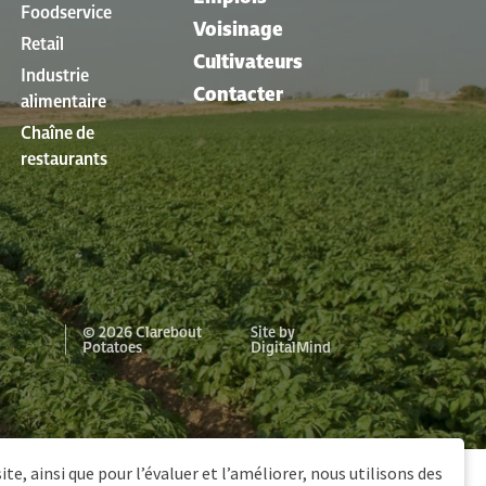
Foodservice
Voisinage
Retail
Cultivateurs
Industrie
Contacter
alimentaire
Chaîne de
restaurants
© 2026 Clarebout
Site by
Potatoes
DigitalMind
te, ainsi que pour l’évaluer et l’améliorer, nous utilisons des