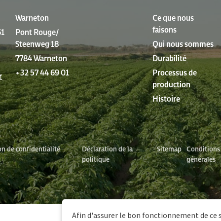
Warneton
Ce que nous
faisons
61
Pont Rouge/
Steenweg 18
Qui nous sommes
7784 Warneton
Durabilité
+32 57 44 69 01
Processus de
r
production
Histoire
on de confidentialité
Déclaration de la
Sitemap
Conditions
t
politique
générales
Afin d'assurer le bon fonctionnement de ce si