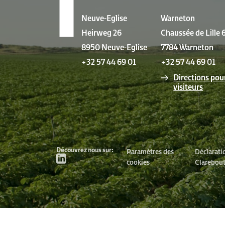
IMPLANTATION
Neuve-Eglise
Warneton
Heirweg 26
Chaussée de Lille 
8950 Neuve-Eglise
7784 Warneton
+32 57 44 69 01
+32 57 44 69 01
Directions pou
visiteurs
Découvrez nous sur:
Paramètres des
Déclarati
cookies
Clarebou