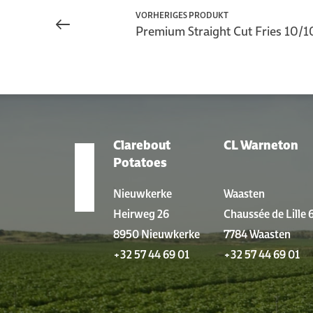
VORHERIGES PRODUKT
Premium Straight Cut Fries 10/1
Clarebout
CL Warneton
STANDORTE
Potatoes
Nieuwkerke
Waasten
Heirweg 26
Chaussée de Lille 
8950 Nieuwkerke
7784 Waasten
+32 57 44 69 01
+32 57 44 69 01