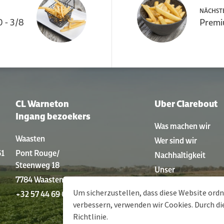
NÄCHST
0 - 3/8
Premiu
CL Warneton
Uber Clarebout
Ingang bezoekers
Was machen wir
Waasten
Wer sind wir
61
Pont Rouge/
Nachhaltigkeit
Steenweg 18
Unser
7784 Waasten
Produktionsverfahr
Um sicherzustellen, dass diese Website or
+32 57 44 69 01
Geschichte
verbessern, verwenden wir Cookies. Durch d
Richtlinie
.