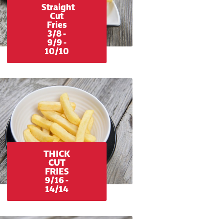
Straight
Cut
Fries
3/8 -
9/9 -
10/10
THICK
CUT
FRIES
9/16 -
14/14