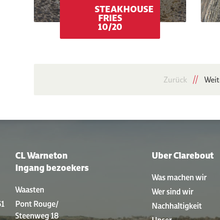
STEAKHOUSE
FRIES
10/20
Zurück
Weit
CL Warneton
Uber Clarebout
Ingang bezoekers
Was machen wir
Waasten
Wer sind wir
61
Pont Rouge/
Nachhaltigkeit
Steenweg 18