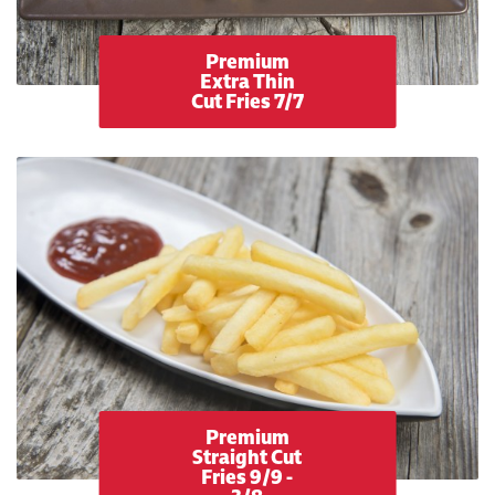
Premium
Extra Thin
Cut Fries 7/7
Premium
Straight Cut
Fries 9/9 -