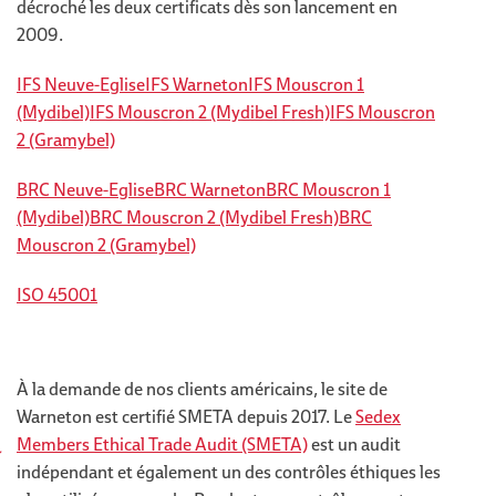
décroché les deux certificats dès son lancement en
2009.
IFS Neuve-Eglise
IFS Warneton
IFS Mouscron 1
(Mydibel)
IFS Mouscron 2 (Mydibel Fresh)
IFS Mouscron
2 (Gramybel)
BRC Neuve-Eglise
BRC Warneton
BRC Mouscron 1
(Mydibel)
BRC Mouscron 2 (Mydibel Fresh)
BRC
Mouscron 2 (Gramybel)
ISO 45001
À la demande de nos clients américains, le site de
Warneton est certifié SMETA depuis 2017. Le
Sedex
Members Ethical Trade Audit (SMETA)
est un audit
indépendant et également un des contrôles éthiques les