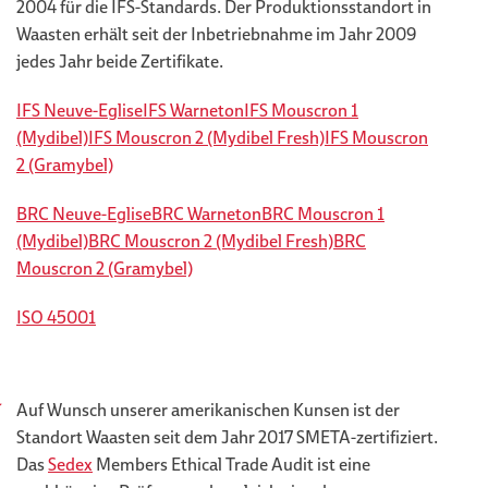
2004 für die IFS-Standards. Der Produktionsstandort in
Waasten erhält seit der Inbetriebnahme im Jahr 2009
jedes Jahr beide Zertifikate.
IFS Neuve-Eglise
IFS Warneton
IFS Mouscron 1
(Mydibel)
IFS Mouscron 2 (Mydibel Fresh)
IFS Mouscron
2 (Gramybel)
BRC Neuve-Eglise
BRC Warneton
BRC Mouscron 1
(Mydibel)
BRC Mouscron 2 (Mydibel Fresh)
BRC
Mouscron 2 (Gramybel)
ISO 45001
Auf Wunsch unserer amerikanischen Kunsen ist der
Standort Waasten seit dem Jahr 2017 SMETA-zertifiziert.
Das
Sedex
Members Ethical Trade Audit ist eine