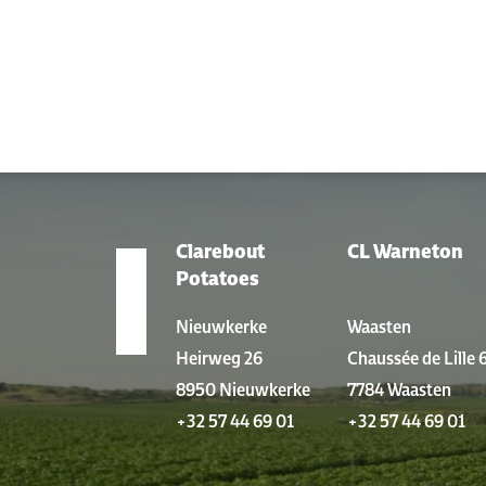
Clarebout
CL Warneton
STANDORTE
Potatoes
Nieuwkerke
Waasten
Heirweg 26
Chaussée de Lille 
8950 Nieuwkerke
7784 Waasten
+32 57 44 69 01
+32 57 44 69 01