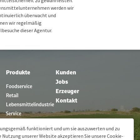
ittelsicherheit zu gewährleisten.
ensmittelunternehmen werden wir
ntinuierlich überwacht und
en wir regelmäßig
lbesuche dieser Agentur.
Produkte
Kunden
Jobs
Foodservice
Erzeuger
Retail
Kontakt
Lebensmittelindustrie
Service
en
Restaurants
dnungsgemäß funktioniert und um sie auszuwerten und zu
ie Nutzung unserer Website akzeptieren Sie unsere
Cookie-