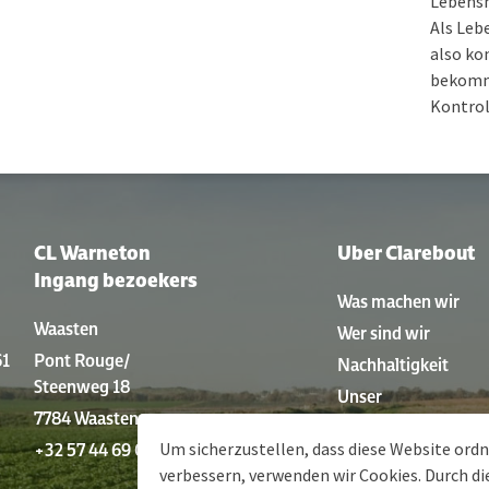
Lebensm
Als Leb
also ko
bekomm
Kontrol
CL Warneton
Uber Clarebout
Ingang bezoekers
Was machen wir
Waasten
Wer sind wir
61
Pont Rouge/
Nachhaltigkeit
Steenweg 18
Unser
7784 Waasten
Produktionsverfahr
Um sicherzustellen, dass diese Website or
+32 57 44 69 01
Geschichte
verbessern, verwenden wir Cookies. Durch d