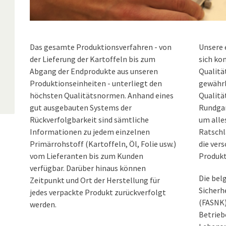
Das gesamte Produktionsverfahren - von
Unsere 
der Lieferung der Kartoffeln bis zum
sich kon
Abgang der Endprodukte aus unseren
Qualitä
Produktionseinheiten - unterliegt den
gewährl
höchsten Qualitätsnormen. Anhand eines
Qualitä
gut ausgebauten Systems der
Rundgan
Rückverfolgbarkeit sind sämtliche
um alle
Informationen zu jedem einzelnen
Ratschl
Primärrohstoff (Kartoffeln, Öl, Folie usw.)
die ver
vom Lieferanten bis zum Kunden
Produkt
verfügbar. Darüber hinaus können
Die bel
Zeitpunkt und Ort der Herstellung für
Sicherh
jedes verpackte Produkt zurückverfolgt
(FASNK)
werden.
Betrieb