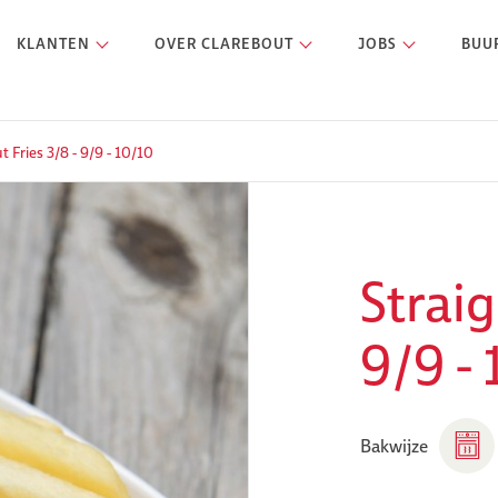
KLANTEN
OVER CLAREBOUT
JOBS
BUU
t Fries 3/8 - 9/9 - 10/10
Straig
9/9 -
Bakwijze