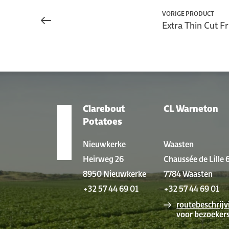
VORIGE PRODUCT
Extra Thin Cut Fr
Clarebout
CL Warneton
VESTIGINGEN
Potatoes
Nieuwkerke
Waasten
Heirweg 26
Chaussée de Lille 
8950 Nieuwkerke
7784 Waasten
+32 57 44 69 01
+32 57 44 69 01
routebeschrijv
voor bezoeker