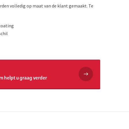
rden volledig op maat van de klant gemaakt.
Te
coating
chil
m helpt u graag verder