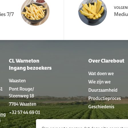
VOLGEN
ies 7/7
Medium
CL Warneton
Over Clarebout
Ingang bezoekers
Wat doen we
Waasten
Wie zijn we
61
Pont Rouge/
Duurzaamheid
Steenweg 18
Productieproces
7784 Waasten
Geschiedenis
+32 57 44 69 01
ing
s