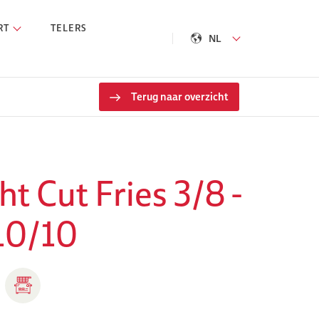
RT
TELERS
NL
Terug naar overzicht
ht Cut Fries 3/8 -
 10/10