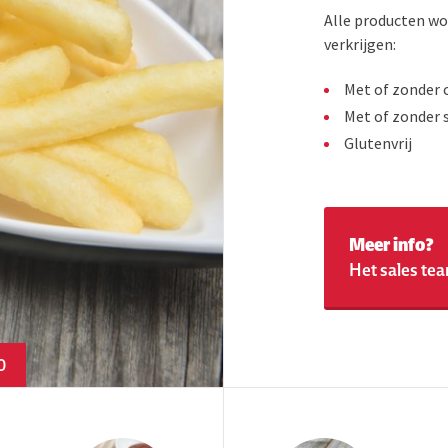
Alle producten wo
verkrijgen:
Met of zonder 
Met of zonder s
Glutenvrij
Meer info?
Het sales tea
0