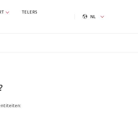
RT
TELERS
NL
?
entiteiten: