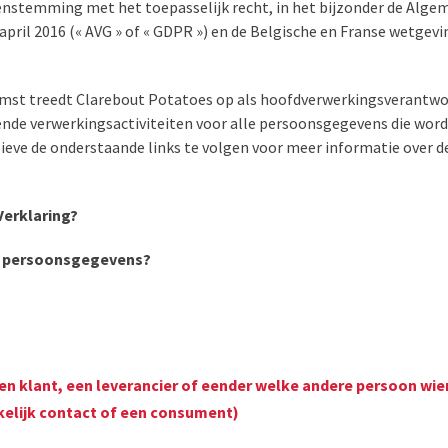
enstemming met het toepasselijk recht, in het bijzonder de Alge
ril 2016 (« AVG » of « GDPR ») en de Belgische en Franse wetgev
mst treedt Clarebout Potatoes op als hoofdverwerkingsverantwoor
nde verwerkingsactiviteiten voor alle persoonsgegevens die worde
ieve de onderstaande links te volgen voor meer informatie over 
Verklaring?
j persoonsgegevens?
een klant, een leverancier of eender welke andere persoon 
kelijk contact of een consument)