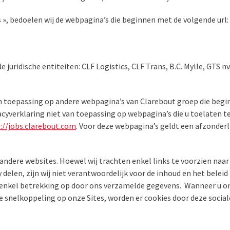
es », bedoelen wij de webpagina’s die beginnen met de volgende url:
e juridische entiteiten: CLF Logistics, CLF Trans, B.C. Mylle, GTS 
van toepassing op andere webpagina’s van Clarebout groep die beg
acyverklaring niet van toepassing op webpagina’s die u toelaten te
://jobs.clarebout.com
. Voor deze webpagina’s geldt een afzonderli
 andere websites. Hoewel wij trachten enkel links te voorzien na
delen, zijn wij niet verantwoordelijk voor de inhoud en het bele
t enkel betrekking op door ons verzamelde gegevens.
Wanneer u on
de snelkoppeling op onze Sites, worden er cookies door deze socia