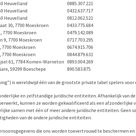
50 Heuvelland
0885.307.221
50 Heuvelland
0432.637.717
50 Heuvelland
0812.062.521
aat 30, 7700 Moeskroen
0433.775.684
, 7700 Moeskroen
0479.142.089
n 9, 7700 Moeskroen
0717.703.295
6, 7700 Moeskroen
0674.915.706
6, 7700 Moeskroen
0844.879.631
ijsel 61, 7784 Komen-Warneton
0893.004.269
 Gare, 59299 Boeschepe
890.583.875
ng”) is wereldwijd één van de grootste private label spelers voor
zonderlijke en zelfstandige juridische entiteiten. Afhankelijk van d
rwerkt, kunnen ze worden gekwalificeerd als een afzonderlijke 
jke samen met één of meer andere juridische entiteiten. Geen van 
igheden van de andere juridische entiteiten.
e persoonsgegevens die ons worden toevertrouwd te beschermen en 