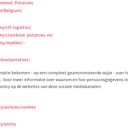
arebout-Potatoes
belBelgium/
y/clf-logistics/
ny/clarebout-potatoes-nv/
ny/mydibel/-
eboutpotatoes/
rmatie bekomen - op een compleet geanonimiseerde wijze - over h
t. Voor meer informatie over waarom en hoe persoonsgegevens in 
 policy op de websites van deze sociale mediakanalen:
y/policies/cookies
y/policy