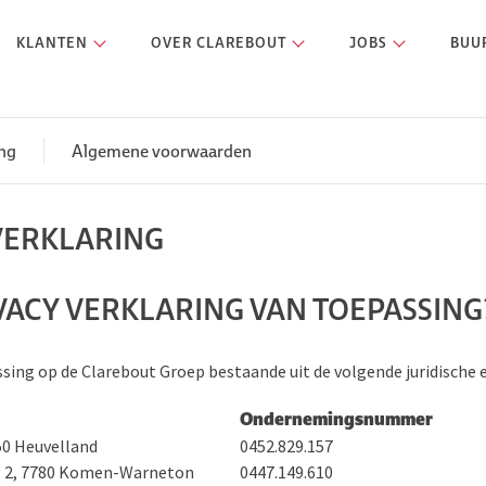
KLANTEN
OVER CLAREBOUT
JOBS
BUU
ing
Algemene voorwaarden
 VERKLARING
RIVACY VERKLARING VAN TOEPASSING
assing op de Clarebout Groep bestaande uit de volgende juridische 
Ondernemingsnummer
50 Heuvelland
0452.829.157
 2, 7780 Komen-Warneton
0447.149.610