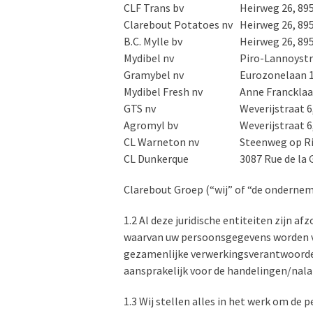
CLF Trans bv
Heirweg 26, 89
Clarebout Potatoes nv
Heirweg 26, 89
B.C. Mylle bv
Heirweg 26, 89
Mydibel nv
Piro-Lannoystr
Gramybel nv
Eurozonelaan 1
Mydibel Fresh nv
Anne Francklaa
GTS nv
Weverijstraat 
Agromyl bv
Weverijstraat 
CL Warneton nv
Steenweg op R
CL Dunkerque
3087 Rue de la
Clarebout Groep (“wij” of “de ondernemi
1.2 Al deze juridische entiteiten zijn af
waarvan uw persoonsgegevens worden ve
gezamenlijke verwerkingsverantwoordeli
aansprakelijk voor de handelingen/nalat
1.3 Wij stellen alles in het werk om d