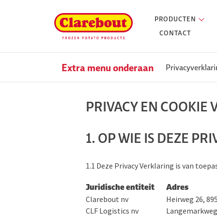
PRODUCTEN
CONTACT
Extra menu onderaan
Privacyverklar
PRIVACY EN COOKIE
1. OP WIE IS DEZE P
1.1 Deze Privacy Verklaring is van toep
Juridische entiteit
Adres
Clarebout nv
Heirweg 26, 89
CLF Logistics nv
Langemarkweg