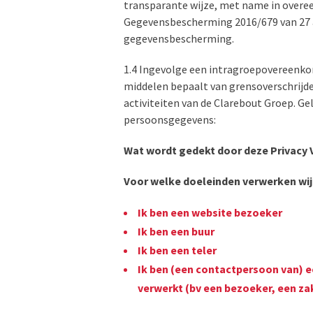
transparante wijze, met name in overe
Gegevensbescherming 2016/679 van 27 ap
gegevensbescherming.
1.4 Ingevolge een intragroepovereenko
middelen bepaalt van grensoverschrijde
activiteiten van de Clarebout Groep.
Gel
persoonsgegevens:
Wat wordt gedekt door deze Privacy 
Voor welke doeleinden verwerken wi
Ik ben een website bezoeker
Ik ben een buur
Ik ben een teler
Ik ben (een contactpersoon van) 
verwerkt (bv een bezoeker, een za