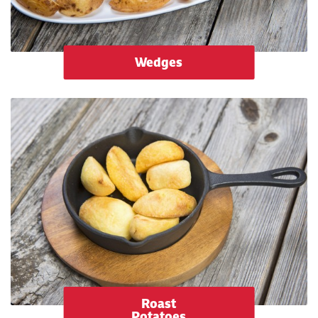
Wedges
Roast
Potatoes