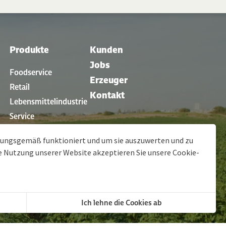
Produkte
Kunden
Jobs
Foodservice
Erzeuger
Retail
Kontakt
Lebensmittelindustrie
Service
en
Restaurants
dnungsgemäß funktioniert und um sie auszuwerten und zu
ie Nutzung unserer Website akzeptieren Sie unsere
Cookie-
gen
© 2026 Clarebout Potatoes
Site by
DigitalMind
Ich lehne die Cookies ab