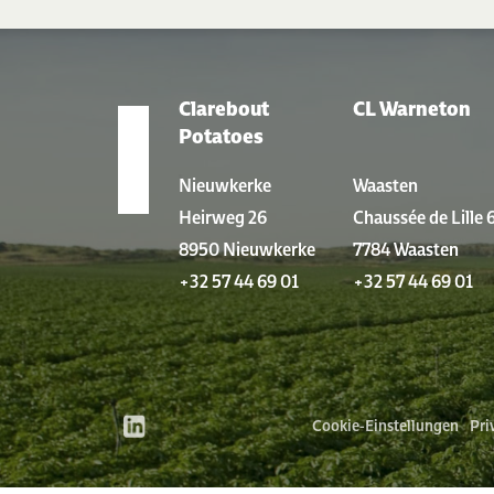
Clarebout
CL Warneton
STANDORTE
Potatoes
Nieuwkerke
Waasten
Heirweg 26
Chaussée de Lille 
8950 Nieuwkerke
7784 Waasten
+32 57 44 69 01
+32 57 44 69 01
Cookie-Einstellungen
Pri