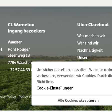
CL Warneton
Uber Clarebout
Ingang bezoekers
Was machen wir
Waasten
Wer sind wir
61
Pont Rouge/
Nachhaltigkeit
Steenweg 18
Unser
7784 Waasten
Produktionsverfahr
Um sicherzustellen, dass diese Website or
+32 57 44 69 01
Geschichte
verbessern, verwenden wir Cookies. Durch d
Richtlinie
.
Cookie-Einstellungen
vacy Policy
Policy statement
Sitemap
Allgemeine Geschäftsbedingun
Alle Cookies akzeptieren